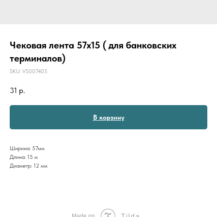
Чековая лента 57х15 ( для банковских
терминалов)
SKU:
VS007405
31
р.
В корзину
Ширина: 57мм
Длина: 15 м
Диаметр: 12 мм
Tilda
Made on