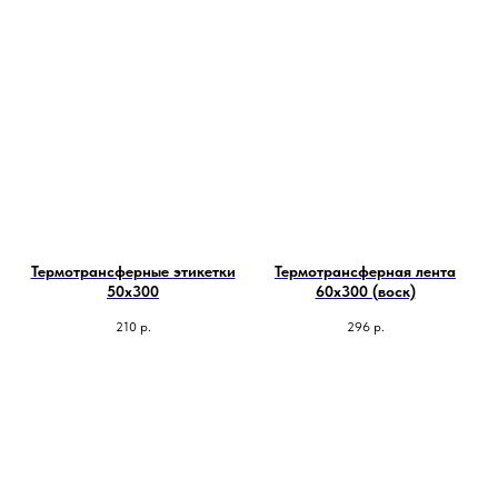
Термотрансферные этикетки
Термотрансферная лента
50х300
60х300 (воск)
210
р.
296
р.