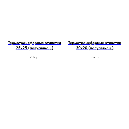
Термотрансферные этикетки
Термотрансферные этикетки
25х25 (полуглянец.)
30х20 (полуглянец.)
207
р.
182
р.