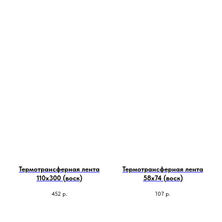
Термотрансферная лента
Термотрансферная лента
110х300 (воск)
58х74 (воск)
452
р.
107
р.