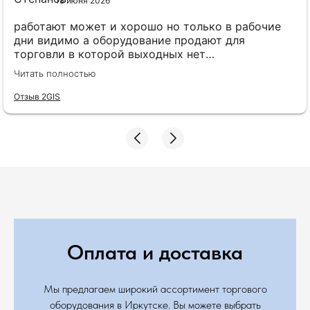
18 июня 2026
работают может и хорошо но только в рабочие
дни видимо а оборудование продают для
торговли в которой выходных нет
положительный продолжительное время и вот
Читать полностью
потребовалась помощь сегодня ккт в error и что
мы получаем: суббота, техники отдыхают, ехать
Отзыв 2GIS
не хочет техник и никого другого не может
отправить. После пары звонков вообще
отключился. Вот и весь сервис. оборудование то
можно купить хоть где, а к вам приходят надеясь
на техпомощь при необходимости. надеюсь что
изменю этот отзыв если дождемся Гэндальфа
ккм.
Оплата и доставка
Мы предлагаем широкий ассортимент торгового
оборудования в Иркутске. Вы можете выбрать