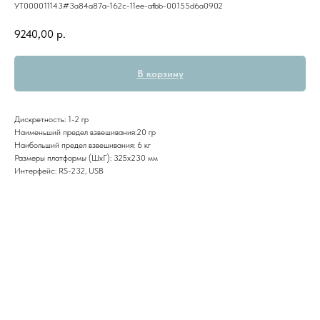
УТ000011143#3a84a87a-162c-11ee-afbb-00155d6a0902
9240,00
р.
В корзину
Дискретность: 1-2 гр
Наименьший предел взвешивания:20 гр
Наибольший предел взвешивания: 6 кг
Размеры платформы (ШxГ): 325х230 мм
Интерфейс: RS-232, USB