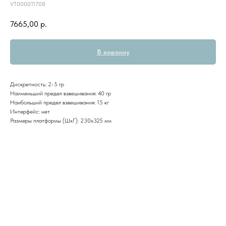
УТ000011708
7665,00
р.
В корзину
Дискретность: 2-5 гр
Наименьший предел взвешивания: 40 гр
Наибольший предел взвешивания: 15 кг
Интерфейс: нет
Размеры платформы (ШxГ): 230x325 мм