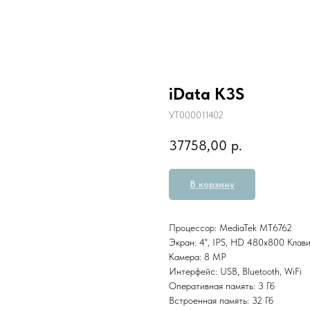
iData К3S
УТ000011402
37758,00
р.
В корзину
Процессор: MediaTek MT6762
Экран: 4", IPS, HD 480х800 Клави
Камера: 8 MP
Интерфейс: USB, Bluetooth, WiFi
Оперативная память: 3 Гб
Встроенная память: 32 Гб