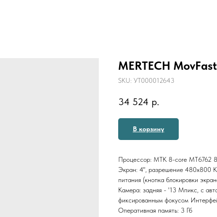
MERTECH MovFast
SKU:
УТ000012643
34 524
р.
В корзину
Процессор: MTK 8-core MT6762 
Экран: 4", разрешение 480х800 К
питания (кнопка блокировки экран
Камера: задняя - '13 Мпикс, с ав
фиксированным фокусом Интерфей
Оперативная память: 3 Гб