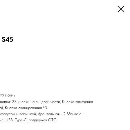
 S45
8*2.0GHz
нопки: 23 кнопки на лицевой части, Кнопка включения
а), Кнопка сканирования *3
тофокусом и вспышкой; фронтальная - 2 Мпикс с
с: USB, Type-C, поддержка OTG