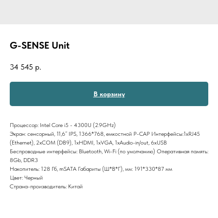
G-SENSE Unit
34 545
р.
В корзину
Процессор: Intel Core i5 - 4300U (2.9GHz)
Экран: сенсорный, 11,6” IPS, 1366*768, емкостной P-CAP Интерфейсы:1хRJ45
(Ethernet), 2хCOM (DB9), 1хHDMI, 1хVGA, 1хAudio-in/out, 6хUSB
Беспроводные интерфейсы: Bluetooth, Wi-Fi (по умолчанию) Оперативная память:
8Gb, DDR3
Накопитель: 128 Гб, mSATA Габариты (Ш*B*Г), мм: 191*330*87 мм
Цвет: Черный
Страна-производитель: Китай