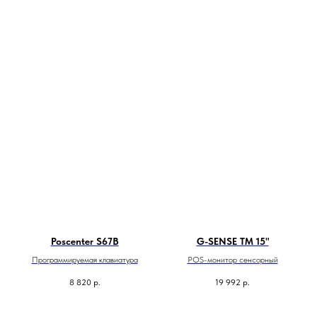
Poscenter S67B
G-SENSE TM 15"
Программируемая клавиатура
POS-монитор сенсорный
8 820
р.
19 992
р.