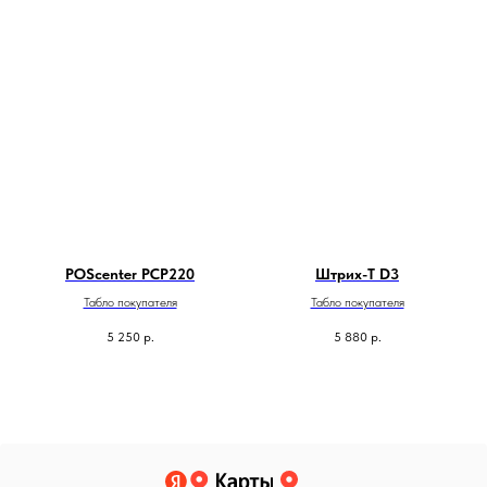
POScenter PCP220
Штрих-T D3
Табло покупателя
Табло покупателя
5 250
р.
5 880
р.