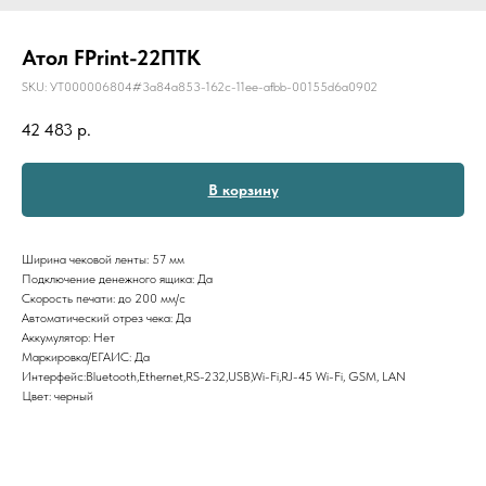
Атол FPrint-22ПТК
SKU:
УТ000006804#3a84a853-162c-11ee-afbb-00155d6a0902
42 483
р.
В корзину
Ширина чековой ленты: 57 мм
Подключение денежного ящика: Да
Скорость печати: до 200 мм/с
Автоматический отрез чека: Да
Аккумулятор: Нет
Маркировка/ЕГАИС: Да
Интерфейс:Bluetooth,Ethernet,RS-232,USB,Wi-Fi,RJ-45 Wi-Fi, GSM, LAN
Цвет: черный