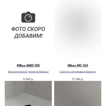
MBox AMD-10S
Mbох МС-165
Автоматический детектор банкнот
Счетчик-сортировщик банкнот
6 069
р.
72 240
р.