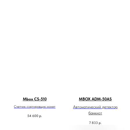
Mbох CS-510
MBOX ADM-50АS
Счетчик-сортировщик монет
Автоматический детектор
банкнот
54 600
р.
7 833
р.