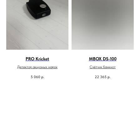
PRO Kricket
MBOX DS-100
Детектор акцизных марок
Счётчик банкнот
5 060
р.
22 365
р.