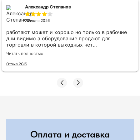
Александр Степанов
18 июня 2026
работают может и хорошо но только в рабочие
дни видимо а оборудование продают для
торговли в которой выходных нет
положительный продолжительное время и вот
Читать полностью
потребовалась помощь сегодня ккт в error и что
мы получаем: суббота, техники отдыхают, ехать
Отзыв 2GIS
не хочет техник и никого другого не может
отправить. После пары звонков вообще
отключился. Вот и весь сервис. оборудование то
можно купить хоть где, а к вам приходят надеясь
на техпомощь при необходимости. надеюсь что
изменю этот отзыв если дождемся Гэндальфа
ккм.
Оплата и доставка